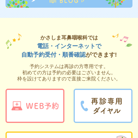
しましょう。
スギ花粉症の治療として「
舌下免疫療法
」を行
っています。
睡眠時無呼吸症候群の検査、治療
も行っていま
す。
かさしま耳鼻咽喉科では
マイナンバーカードが保険証として利用できま
電話・インターネットで
す。
自動予約受付・順番確認
ができます!
オンライン資格確認を行う体制を有していま
す。
予約システムは再診の方専用です。
初めての方は予約の必要はございません。
受診歴、薬剤情報等の診療情報を取得・活用し
枠を設けてありますので直接ご来院ください。
て診察を行っています。
また、外来感染対策向上加算、情報通信機器を
用いた診療に係る基準、外来・在宅ベースアッ
プ評価料及び明細書発行の体制を有していま
す。